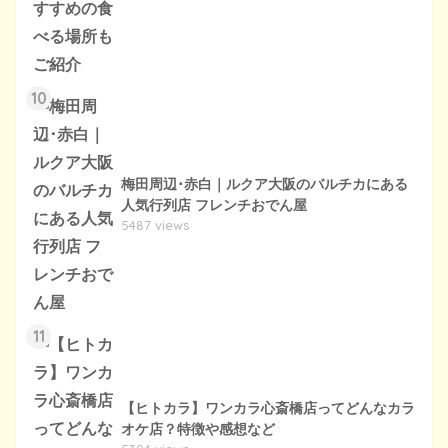
10
梅田周辺･赤白｜ルクア大阪のバルチカにある
人気行列店 フレンチおでん屋
5487 views
11
【ヒトカラ】ワンカラ心斎橋店ってどんなカラ
オケ店？特徴や感想など