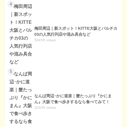
4
梅田周辺｜新スポット！KITTE大阪とバルチカ
03の人気行列店や混み具合など
30499 views
5
なんば周辺･かに道楽｜蟹たっぷり『かにま
ん』大阪で食べ歩きするなら食べてみて！
20594 views