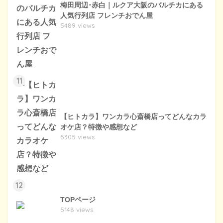
梅田周辺･赤白｜ルクア大阪のバルチカにある
人気行列店 フレンチおでん屋
5489 views
11
【ヒトカラ】ワンカラ心斎橋店ってどんなカラ
オケ店？特徴や感想など
5305 views
12
TOPページ
5148 views