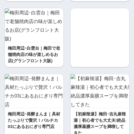
梅田周辺･白雲台｜梅田で老
舗焼肉店の味が楽しめるお
店(グランフロント大阪)
梅田周辺･発酵まんま｜具材
【初麻辣湯】梅田･吉丸麻辣
たっぷりで贅沢！バルチカ
湯｜初心者でも大丈夫!絶品
03にあるおにぎり専門店
濃厚薬膳スープを満喫して
きた