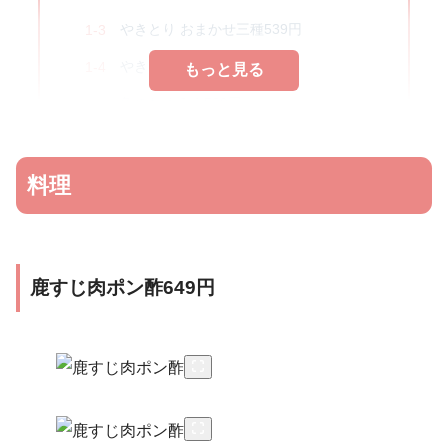
やきとり おまかせ三種539円
やきとり つなぎ（大動脈）
もっと見る
魚のなめろう539円
メニュー
料理
内観
感想
お店情報
鹿すじ肉ポン酢649円