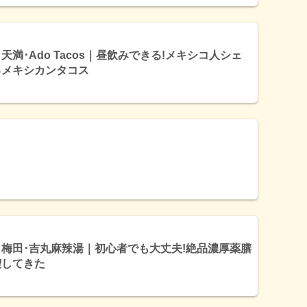
天満･Ado Tacos｜昼飲みできる!メキシコ人シェ
るメキシカンタコス
梅田･吉丸麻辣湯｜初心者でも大丈夫!絶品濃厚薬膳
喫してきた