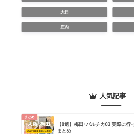
大日
庄内
人気
まとめ
【8選】梅田･バルチカ03 実際に
まとめ