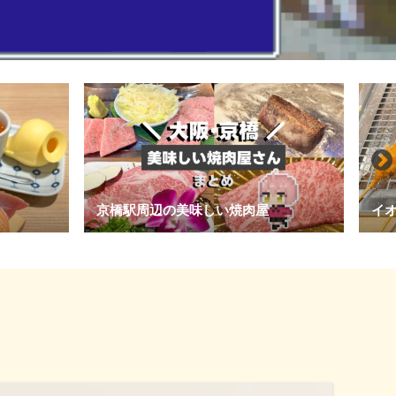
の美味しい焼肉屋
イオン大日･串家物語