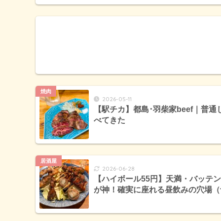
焼肉
2026-05-11
【駅チカ】都島･羽柴家beef｜普
べてきた
居酒屋
2026-06-28
【ハイボール55円】天満・バッテ
が神！確実に座れる昼飲みの穴場（