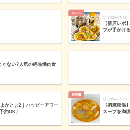
タコス
2026-07-05
【新店レポ】
フが手がけ
通じゃない?人気の絶品焼肉食
麻辣湯
2026-06-28
ンよかとぉ2｜ハッピーアワー
【初麻辣湯】
予約OK）
スープを満