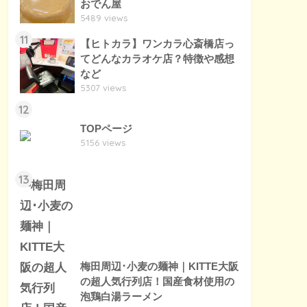
おでん屋
5489 views
11
【ヒトカラ】ワンカラ心斎橋店っ
てどんなカラオケ店？特徴や感想
など
5307 views
12
TOPページ
5156 views
13
梅田周辺･小麦の麺神｜KITTE大阪
の超人気行列店！国産食材使用の
泡鶏白湯ラーメン