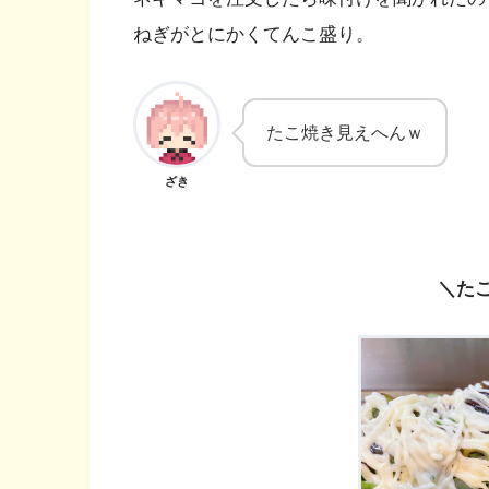
ねぎがとにかくてんこ盛り。
たこ焼き見えへんｗ
ざき
＼た