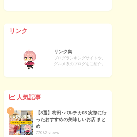
リンク
リンク集
ブログランキングサイトや、
グルメ系のブログをご紹介。
人気記事
1
【8選】梅田･バルチカ03 実際に行
ったおすすめの美味しいお店 まと
め
77082 views