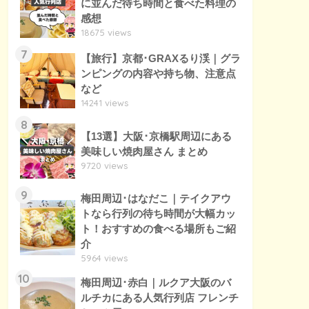
に並んだ待ち時間と食べた料理の
感想
18675 views
7
【旅行】京都･GRAXるり渓｜グラ
ンピングの内容や持ち物、注意点
など
14241 views
8
【13選】大阪･京橋駅周辺にある
美味しい焼肉屋さん まとめ
9720 views
9
梅田周辺･はなだこ｜テイクアウ
トなら行列の待ち時間が大幅カッ
ト！おすすめの食べる場所もご紹
介
5964 views
10
梅田周辺･赤白｜ルクア大阪のバ
ルチカにある人気行列店 フレンチ