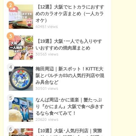
2
【12選】大阪でヒトカラにおすす
めのカラオケ店まとめ（一人カラ
オケ）
60481 views
3
【19選】大阪･一人でも入りやす
いおすすめの焼肉屋まとめ
30563 views
4
梅田周辺｜新スポット！KITTE大
阪とバルチカ03の人気行列店や混
み具合など
30501 views
5
なんば周辺･かに道楽｜蟹たっぷ
り『かにまん』大阪で食べ歩きす
るなら食べてみて！
20620 views
6
【10選】大阪･人気行列店｜実際