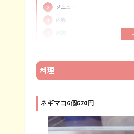
メニュー
内観
感想
お店情報
料理
ネギマヨ6個670円