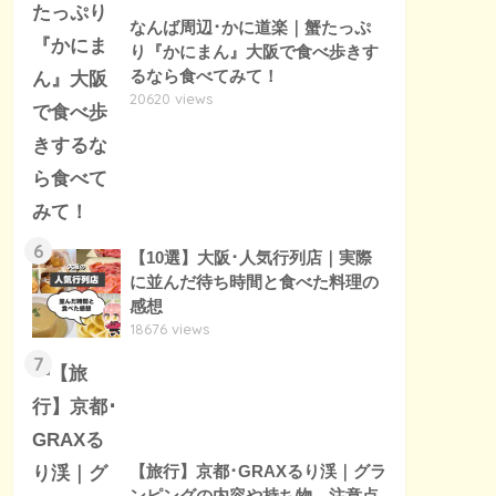
なんば周辺･かに道楽｜蟹たっぷ
り『かにまん』大阪で食べ歩きす
るなら食べてみて！
20620 views
6
【10選】大阪･人気行列店｜実際
に並んだ待ち時間と食べた料理の
感想
18676 views
7
【旅行】京都･GRAXるり渓｜グラ
ンピングの内容や持ち物、注意点