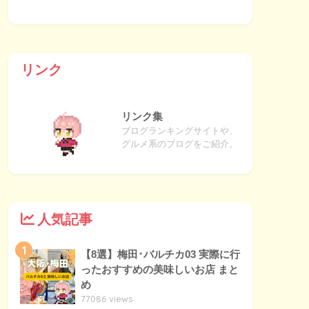
リンク
リンク集
ブログランキングサイトや、
グルメ系のブログをご紹介。
人気記事
1
【8選】梅田･バルチカ03 実際に行
ったおすすめの美味しいお店 まと
め
77086 views