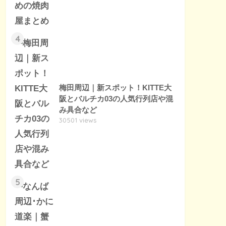
4
梅田周辺｜新スポット！KITTE大
阪とバルチカ03の人気行列店や混
み具合など
30501 views
5