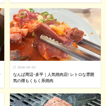
2026-05-02
で
なんば周辺･多平｜人気焼肉店! レトロな雰囲
気の煙もくもく系焼肉