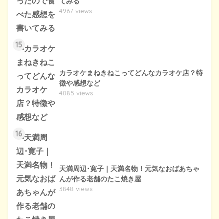
てみる
4967 views
15
カラオケまねきねこってどんなカラオケ店？特
徴や感想など
4085 views
16
天満周辺･寛子｜天満名物！元気なおばあちゃ
んが作る老舗のたこ焼き屋
3848 views