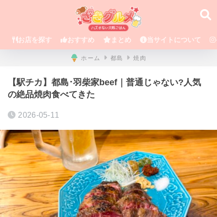
お店を探す
おすすめ
まとめ
当サイトについて
ホーム
都島
焼肉
【駅チカ】都島･羽柴家beef｜普通じゃない?人気
の絶品焼肉食べてきた
2026-05-11