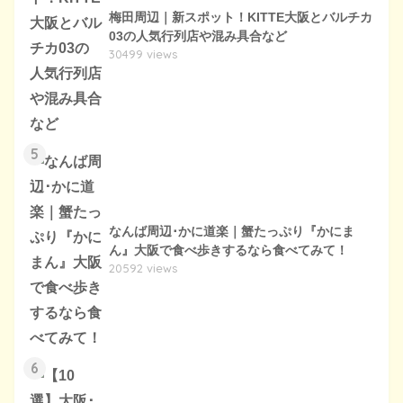
梅田周辺｜新スポット！KITTE大阪とバルチカ
03の人気行列店や混み具合など
30499 views
5
なんば周辺･かに道楽｜蟹たっぷり『かにま
ん』大阪で食べ歩きするなら食べてみて！
20592 views
6