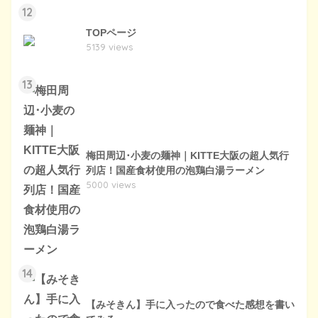
12
TOPページ
5139 views
13
梅田周辺･小麦の麺神｜KITTE大阪の超人気行
列店！国産食材使用の泡鶏白湯ラーメン
5000 views
14
【みそきん】手に入ったので食べた感想を書い