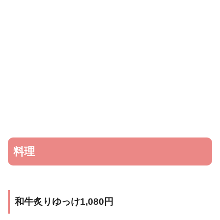
料理
和牛炙りゆっけ1,080円