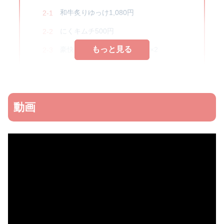
和牛炙りゆっけ1,080円
にくキムチ500円
もっと見る
もっと見る
豪快はらみ（100g）1,980円×2
他いろいろ
メニュー
動画
内観
感想
お店情報