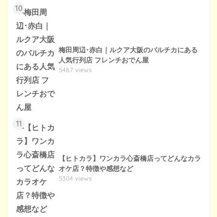
10
梅田周辺･赤白｜ルクア大阪のバルチカにある
人気行列店 フレンチおでん屋
5487 views
11
【ヒトカラ】ワンカラ心斎橋店ってどんなカラ
オケ店？特徴や感想など
5304 views