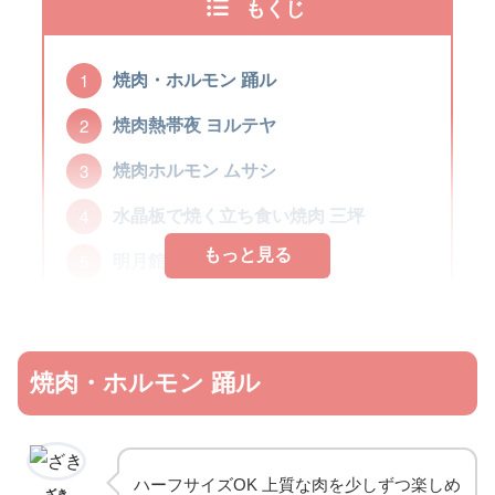
もくじ
焼肉・ホルモン 踊ル
焼肉熱帯夜 ヨルテヤ
焼肉ホルモン ムサシ
水晶板で焼く立ち食い焼肉 三坪
もっと見る
明月館 京橋店
ホルモン徳いち
焼肉ごぶ
焼肉・ホルモン 踊ル
ハーフサイズOK 上質な肉を少しずつ楽しめ
ざき