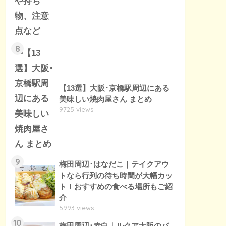
8
【13選】大阪･京橋駅周辺にある
美味しい焼肉屋さん まとめ
9725 views
9
梅田周辺･はなだこ｜テイクアウ
トなら行列の待ち時間が大幅カッ
ト！おすすめの食べる場所もご紹
介
5993 views
10
梅田周辺･赤白｜ルクア大阪のバ