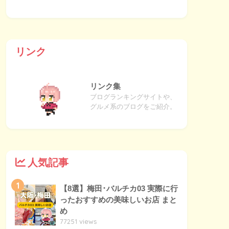
リンク
リンク集
ブログランキングサイトや、
グルメ系のブログをご紹介。
人気記事
1
【8選】梅田･バルチカ03 実際に行
ったおすすめの美味しいお店 まと
め
77251 views