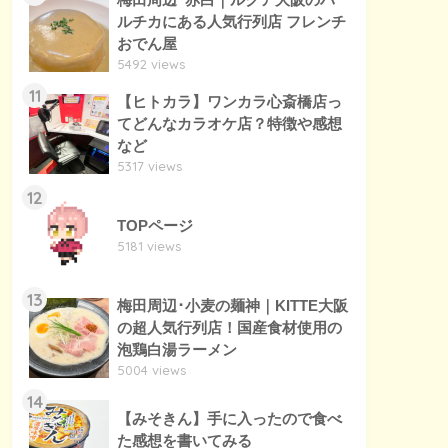
ルチカにある人気行列店 フレンチ
おでん屋
5492 views
11
【ヒトカラ】ワンカラ心斎橋店っ
てどんなカラオケ店？特徴や感想
など
5317 views
12
TOPページ
5181 views
13
梅田周辺･小麦の麺神｜KITTE大阪
の超人気行列店！国産食材使用の
泡鶏白湯ラーメン
5004 views
14
【みそきん】手に入ったので食べ
た感想を書いてみる