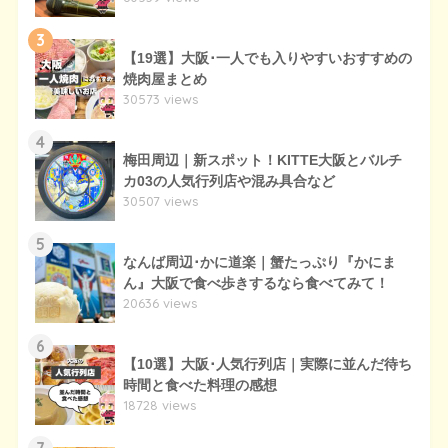
3
【19選】大阪･一人でも入りやすいおすすめの
焼肉屋まとめ
30573 views
4
梅田周辺｜新スポット！KITTE大阪とバルチ
カ03の人気行列店や混み具合など
30507 views
5
なんば周辺･かに道楽｜蟹たっぷり『かにま
ん』大阪で食べ歩きするなら食べてみて！
20636 views
6
【10選】大阪･人気行列店｜実際に並んだ待ち
時間と食べた料理の感想
18728 views