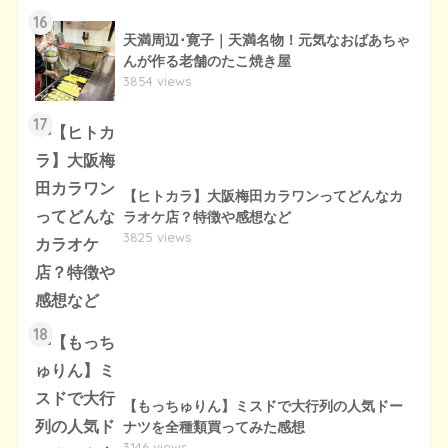
16
天満周辺･寛子｜天満名物！元気なおばあちゃ
んが作る老舗のたこ焼き屋
3854 views
17
【ヒトカラ】大阪梅田カラワンってどんなカ
ラオケ店？特徴や感想など
3825 views
18
【もっちゅりん】ミスドで大行列の人気ドー
ナツを全種類買ってみた感想
3146 views