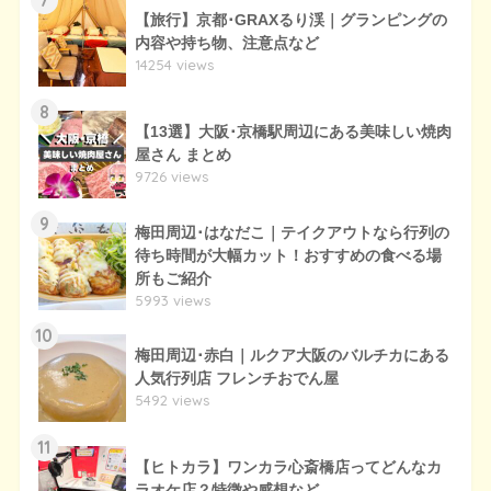
7
【旅行】京都･GRAXるり渓｜グランピングの
内容や持ち物、注意点など
14254 views
8
【13選】大阪･京橋駅周辺にある美味しい焼肉
屋さん まとめ
9726 views
9
梅田周辺･はなだこ｜テイクアウトなら行列の
待ち時間が大幅カット！おすすめの食べる場
所もご紹介
5993 views
10
梅田周辺･赤白｜ルクア大阪のバルチカにある
人気行列店 フレンチおでん屋
5492 views
11
【ヒトカラ】ワンカラ心斎橋店ってどんなカ
ラオケ店？特徴や感想など