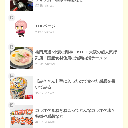
5318 views
12
TOPページ
5182 views
13
梅田周辺･小麦の麺神｜KITTE大阪の超人気行
列店！国産食材使用の泡鶏白湯ラーメン
5004 views
14
【みそきん】手に入ったので食べた感想を書
いてみる
4967 views
15
カラオケまねきねこってどんなカラオケ店？
特徴や感想など
4093 views