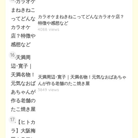
カラオケまねきねこってどんなカラオケ店？
特徴や感想など
4088 views
16
天満周辺･寛子｜天満名物！元気なおばあちゃ
んが作る老舗のたこ焼き屋
3849 views
17