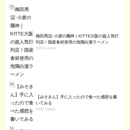
13
梅田周辺･小麦の麺神｜KITTE大阪の超人気行
列店！国産食材使用の泡鶏白湯ラーメン
5000 views
14
【みそきん】手に入ったので食べた感想を書
いてみる
4967 views
15