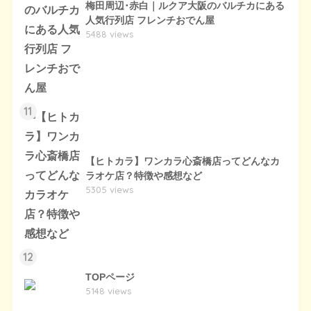
梅田周辺･赤白｜ルクア大阪のバルチカにある
人気行列店 フレンチおでん屋
5488 views
11
【ヒトカラ】ワンカラ心斎橋店ってどんなカ
ラオケ店？特徴や感想など
5305 views
12
TOPページ
5148 views