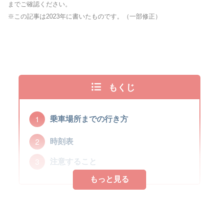
までご確認ください。
※この記事は2023年に書いたものです。（一部修正）
もくじ
乗車場所までの行き方
時刻表
注意すること
もっと見る
もっと見る