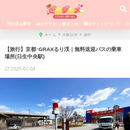
お店を探す
おすすめ
まとめ
当サイトについて
ホーム
大阪以外
旅行
【旅行】京都･GRAXるり渓｜無料送迎バスの乗車
場所(日生中央駅)
2025-07-04