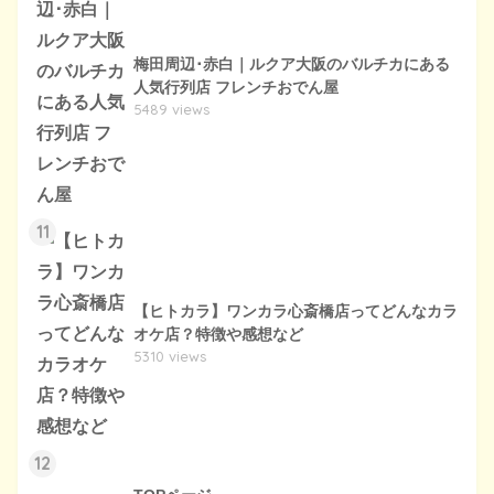
梅田周辺･赤白｜ルクア大阪のバルチカにある
人気行列店 フレンチおでん屋
5489 views
11
【ヒトカラ】ワンカラ心斎橋店ってどんなカラ
オケ店？特徴や感想など
5310 views
12