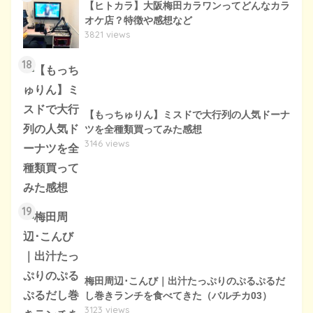
【ヒトカラ】大阪梅田カラワンってどんなカラ
オケ店？特徴や感想など
3821 views
18
【もっちゅりん】ミスドで大行列の人気ドーナ
ツを全種類買ってみた感想
3146 views
19
梅田周辺･こんび｜出汁たっぷりのぷるぷるだ
し巻きランチを食べてきた（バルチカ03）
3123 views