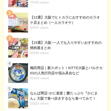
77092 views
2
【12選】大阪でヒトカラにおすすめのカラオ
ケ店まとめ（一人カラオケ）
60491 views
3
【19選】大阪･一人でも入りやすいおすすめの
焼肉屋まとめ
30564 views
4
梅田周辺｜新スポット！KITTE大阪とバルチカ
03の人気行列店や混み具合など
30503 views
5
なんば周辺･かに道楽｜蟹たっぷり『かにま
ん』大阪で食べ歩きするなら食べてみて！
20620 views