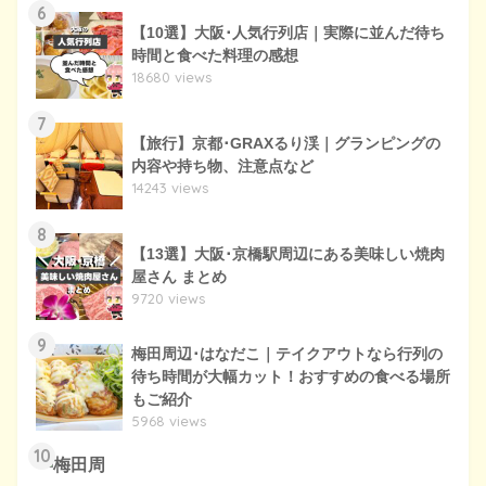
6
【10選】大阪･人気行列店｜実際に並んだ待ち
時間と食べた料理の感想
18680 views
7
【旅行】京都･GRAXるり渓｜グランピングの
内容や持ち物、注意点など
14243 views
8
【13選】大阪･京橋駅周辺にある美味しい焼肉
屋さん まとめ
9720 views
9
梅田周辺･はなだこ｜テイクアウトなら行列の
待ち時間が大幅カット！おすすめの食べる場所
もご紹介
5968 views
10