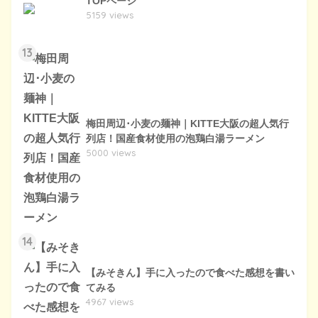
TOPページ
5159 views
13
梅田周辺･小麦の麺神｜KITTE大阪の超人気行
列店！国産食材使用の泡鶏白湯ラーメン
5000 views
14
【みそきん】手に入ったので食べた感想を書い
てみる
4967 views