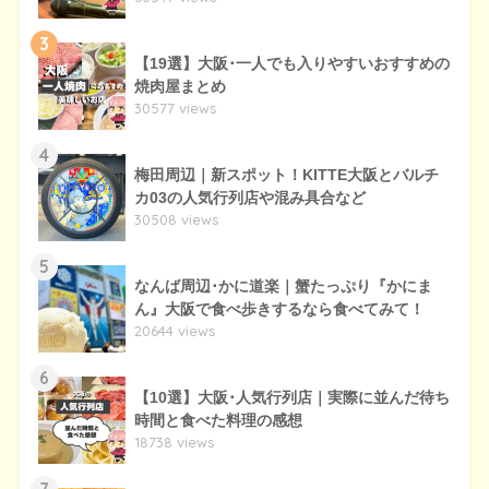
3
【19選】大阪･一人でも入りやすいおすすめの
焼肉屋まとめ
30577 views
4
梅田周辺｜新スポット！KITTE大阪とバルチ
カ03の人気行列店や混み具合など
30508 views
5
なんば周辺･かに道楽｜蟹たっぷり『かにま
ん』大阪で食べ歩きするなら食べてみて！
20644 views
6
【10選】大阪･人気行列店｜実際に並んだ待ち
時間と食べた料理の感想
18738 views