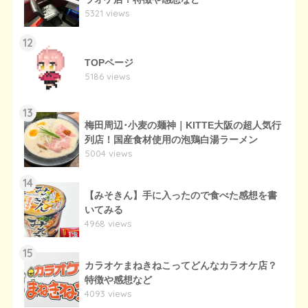
5321 views
12
TOPページ
5186 views
13
梅田周辺･小麦の麺神｜KITTE大阪の超人気行
列店！国産食材使用の泡鶏白湯ラーメン
5004 views
14
【みそきん】手に入ったので食べた感想を書
いてみる
4968 views
15
カラオケまねきねこってどんなカラオケ店？
特徴や感想など
4093 views