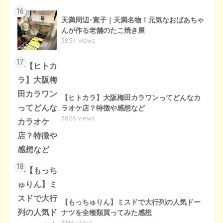
16
天満周辺･寛子｜天満名物！元気なおばあちゃ
んが作る老舗のたこ焼き屋
3854 views
17
【ヒトカラ】大阪梅田カラワンってどんなカ
ラオケ店？特徴や感想など
3826 views
18
【もっちゅりん】ミスドで大行列の人気ドー
ナツを全種類買ってみた感想
3146 views