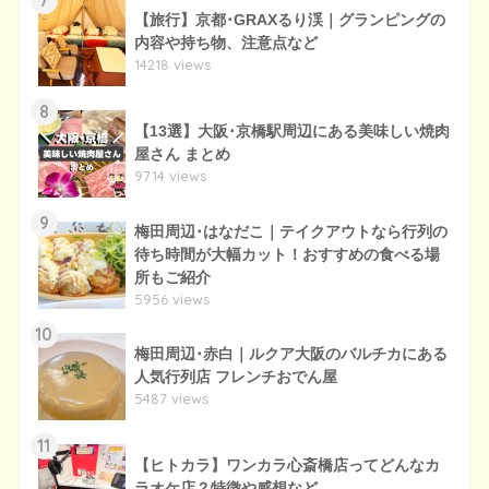
7
【旅行】京都･GRAXるり渓｜グランピングの
内容や持ち物、注意点など
14218 views
8
【13選】大阪･京橋駅周辺にある美味しい焼肉
屋さん まとめ
9714 views
9
梅田周辺･はなだこ｜テイクアウトなら行列の
待ち時間が大幅カット！おすすめの食べる場
所もご紹介
5956 views
10
梅田周辺･赤白｜ルクア大阪のバルチカにある
人気行列店 フレンチおでん屋
5487 views
11
【ヒトカラ】ワンカラ心斎橋店ってどんなカ
ラオケ店？特徴や感想など