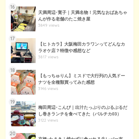
16
天満周辺･寛子｜天満名物！元気なおばあちゃ
んが作る老舗のたこ焼き屋
3849 views
17
【ヒトカラ】大阪梅田カラワンってどんなカ
ラオケ店？特徴や感想など
3817 views
18
【もっちゅりん】ミスドで大行列の人気ドー
ナツを全種類買ってみた感想
3146 views
19
梅田周辺･こんび｜出汁たっぷりのぷるぷるだ
し巻きランチを食べてきた（バルチカ03）
3122 views
20