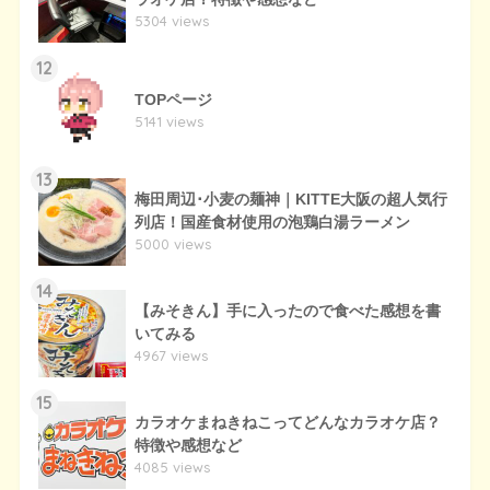
5304 views
12
TOPページ
5141 views
13
梅田周辺･小麦の麺神｜KITTE大阪の超人気行
列店！国産食材使用の泡鶏白湯ラーメン
5000 views
14
【みそきん】手に入ったので食べた感想を書
いてみる
4967 views
15
カラオケまねきねこってどんなカラオケ店？
特徴や感想など
4085 views