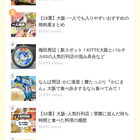
3
【19選】大阪･一人でも入りやすいおすすめの
焼肉屋まとめ
30561 views
4
梅田周辺｜新スポット！KITTE大阪とバルチ
カ03の人気行列店や混み具合など
30499 views
5
なんば周辺･かに道楽｜蟹たっぷり『かにま
ん』大阪で食べ歩きするなら食べてみて！
20594 views
6
【10選】大阪･人気行列店｜実際に並んだ待ち
時間と食べた料理の感想
18639 views