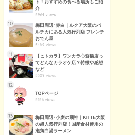
ト！おすすめの食べる場所もご紹
介
5964 views
10
梅田周辺･赤白｜ルクア大阪のバ
ルチカにある人気行列店 フレンチ
おでん屋
5489 views
11
【ヒトカラ】ワンカラ心斎橋店っ
てどんなカラオケ店？特徴や感想
など
5309 views
12
TOPページ
5156 views
13
梅田周辺･小麦の麺神｜KITTE大阪
の超人気行列店！国産食材使用の
泡鶏白湯ラーメン