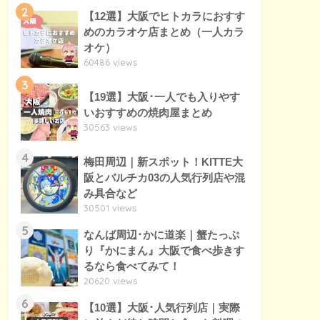
2
【12選】大阪でヒトカラにおすす
めのカラオケ店まとめ（一人カラ
オケ）
60486 views
3
【19選】大阪･一人でも入りやす
いおすすめの焼肉屋まとめ
30563 views
4
梅田周辺｜新スポット！KITTE大
阪とバルチカ03の人気行列店や混
み具合など
30501 views
5
なんば周辺･かに道楽｜蟹たっぷ
り『かにまん』大阪で食べ歩きす
るなら食べてみて！
20620 views
6
【10選】大阪･人気行列店｜実際