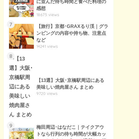
に並んだ待ち時間と食べた料理の
感想
18675 views
7
【旅行】京都･GRAXるり渓｜グラ
ンピングの内容や持ち物、注意点
など
14241 views
8
【13選】大阪･京橋駅周辺にある
美味しい焼肉屋さん まとめ
9720 views
9
梅田周辺･はなだこ｜テイクアウ
トなら行列の待ち時間が大幅カッ