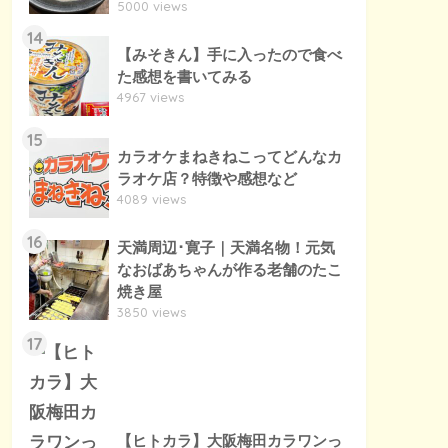
5000 views
14
【みそきん】手に入ったので食べ
た感想を書いてみる
4967 views
15
カラオケまねきねこってどんなカ
ラオケ店？特徴や感想など
4089 views
16
天満周辺･寛子｜天満名物！元気
なおばあちゃんが作る老舗のたこ
焼き屋
3850 views
17
【ヒトカラ】大阪梅田カラワンっ