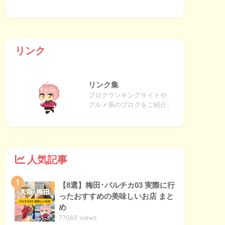
リンク
リンク集
ブログランキングサイトや、
グルメ系のブログをご紹介。
人気記事
1
【8選】梅田･バルチカ03 実際に行
ったおすすめの美味しいお店 まと
め
77083 views