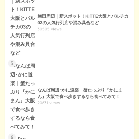
梅田周辺｜新スポット！KITTE大阪とバルチカ
03の人気行列店や混み具合など
30505 views
5
なんば周辺･かに道楽｜蟹たっぷり『かにま
ん』大阪で食べ歩きするなら食べてみて！
20631 views
6