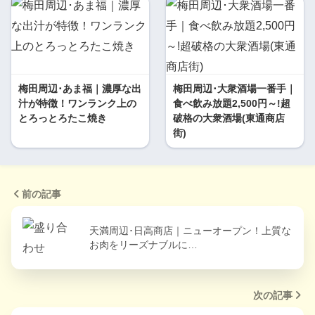
梅田周辺･あま福｜濃厚な出
梅田周辺･大衆酒場一番手｜
汁が特徴！ワンランク上の
食べ飲み放題2,500円～!超
とろっとろたこ焼き
破格の大衆酒場(東通商店
街)
前の記事
天満周辺･日高商店｜ニューオープン！上質な
お肉をリーズナブルに…
次の記事