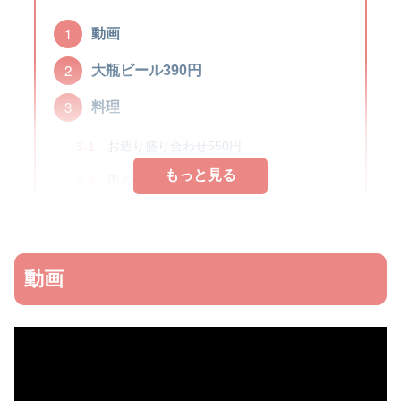
動画
大瓶ビール390円
料理
お造り盛り合わせ550円
もっと見る
肉どうふ全部盛り1,078円
ごぼうの唐揚げ528円
黒すぶた715円
動画
冷奴（韓国風）385円
あて焼きそば（げき辛）715円
お酒いろいろ
メニュー