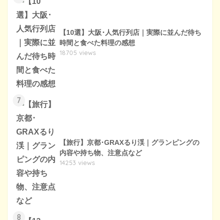
【10選】大阪･人気行列店｜実際に並んだ待ち
時間と食べた料理の感想
18705 views
7
【旅行】京都･GRAXるり渓｜グランピングの
内容や持ち物、注意点など
14253 views
8