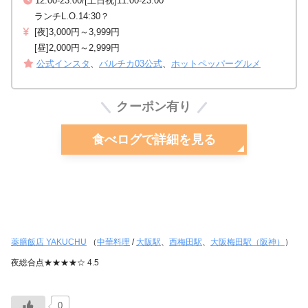
12:00-23:00/[土日祝]11:00-23:00
ランチL.O.14:30？
[夜]3,000円～3,999円
[昼]2,000円～2,999円
公式インスタ
、
バルチカ03公式
、
ホットペッパーグルメ
クーポン有り
食べログで詳細を見る
薬膳飯店 YAKUCHU
（
中華料理
/
大阪駅
、
西梅田駅
、
大阪梅田駅（阪神）
）
夜総合点★★★★☆ 4.5
0