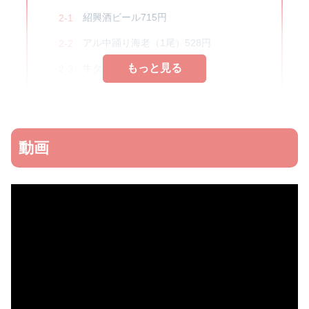
紹興酒ビール715円
アル中踊り海老（1尾）528円
もっと見る
もっと見る
牛タン刺し 青唐味噌968円
中華屋台の角煮968円
薬飯（非合法）638円
動画
メニュー
内観
感想
お店情報