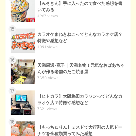
【みそきん】手に入ったので食べた感想を書
いてみる
4967 views
15
カラオケまねきねこってどんなカラオケ店？
特徴や感想など
4091 views
16
天満周辺･寛子｜天満名物！元気なおばあちゃ
んが作る老舗のたこ焼き屋
3850 views
17
【ヒトカラ】大阪梅田カラワンってどんなカ
ラオケ店？特徴や感想など
3821 views
18
【もっちゅりん】ミスドで大行列の人気ドー
ナツを全種類買ってみた感想