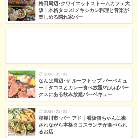
梅田周辺･クワイエットストームカフェ大
阪｜本格タコス!メキシカン料理と音楽が
楽しめる隠れ家バー
2026-05-02
なんば周辺･ザ ルーフトップ バーベキュ
ー｜タコスとカレー食べ放題!なんばパー
クスにある飲み放題バーベキュー
2026-05-02
寝屋川市･バー アド｜看板猫ちゃんに癒
されながら本格タコスランチが食べられ
るお店