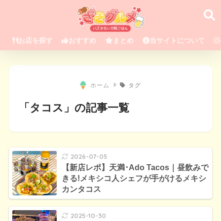
お店を探す
おすすめ
まとめ
当サイトについて
ホーム
タグ
「タコス」の記事一覧
2026-07-05
【新店レポ】天満･Ado Tacos｜昼飲みで
きる!メキシコ人シェフが手がけるメキシ
カンタコス
2025-10-30