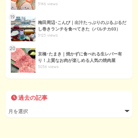
3146 views
19
梅田周辺･こんび｜出汁たっぷりのぷるぷるだ
し巻きランチを食べてきた（バルチカ03）
3123 views
20
京橋･たまき｜焼かずに食べれる生レバー有
り！上質なお肉が楽しめる人気の焼肉屋
3036 views
過去の記事