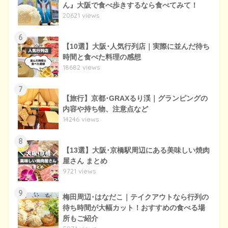
ん』大阪で食べ歩きするなら食べてみて！
20621 views
6
【10選】大阪･人気行列店｜実際に並んだ待ち
時間と食べた料理の感想
18682 views
7
【旅行】京都･GRAXるり渓｜グランピングの
内容や持ち物、注意点など
14246 views
8
【13選】大阪･京橋駅周辺にある美味しい焼肉
屋さん まとめ
9721 views
9
梅田周辺･はなだこ｜テイクアウトなら行列の
待ち時間が大幅カット！おすすめの食べる場
所もご紹介