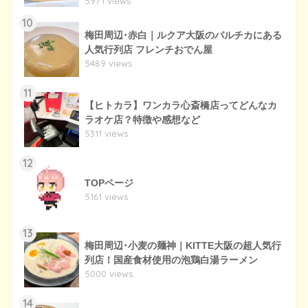
5971 views
10
梅田周辺･赤白｜ルクア大阪のバルチカにある
人気行列店 フレンチおでん屋
5489 views
11
【ヒトカラ】ワンカラ心斎橋店ってどんなカ
ラオケ店？特徴や感想など
5311 views
12
TOPページ
5161 views
13
梅田周辺･小麦の麺神｜KITTE大阪の超人気行
列店！国産食材使用の泡鶏白湯ラーメン
5000 views
14