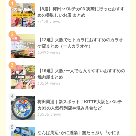
1
【8選】梅田･バルチカ03 実際に行ったおすす
めの美味しいお店 まとめ
77158 views
2
【12選】大阪でヒトカラにおすすめのカラオ
ケ店まとめ（一人カラオケ）
60496 views
3
【19選】大阪･一人でも入りやすいおすすめの
焼肉屋まとめ
30564 views
4
梅田周辺｜新スポット！KITTE大阪とバルチ
カ03の人気行列店や混み具合など
30505 views
5
なんば周辺･かに道楽｜蟹たっぷり『かにま