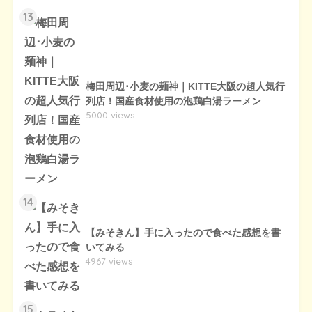
13
梅田周辺･小麦の麺神｜KITTE大阪の超人気行
列店！国産食材使用の泡鶏白湯ラーメン
5000 views
14
【みそきん】手に入ったので食べた感想を書
いてみる
4967 views
15