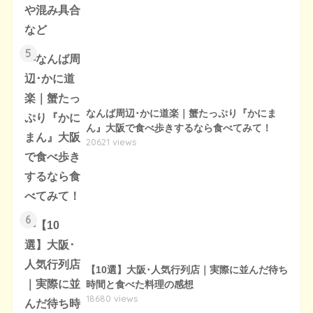
5
なんば周辺･かに道楽｜蟹たっぷり『かにま
ん』大阪で食べ歩きするなら食べてみて！
20621 views
6
【10選】大阪･人気行列店｜実際に並んだ待ち
時間と食べた料理の感想
18680 views