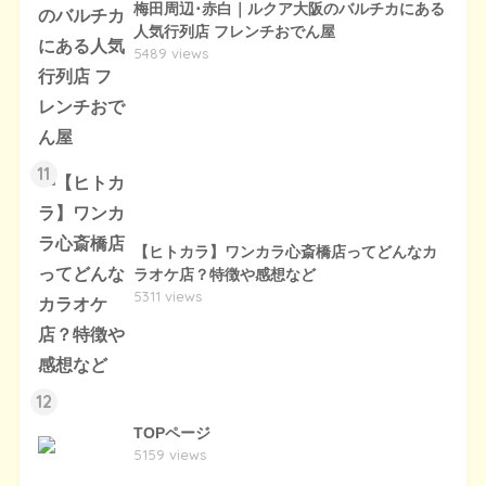
梅田周辺･赤白｜ルクア大阪のバルチカにある
人気行列店 フレンチおでん屋
5489 views
11
【ヒトカラ】ワンカラ心斎橋店ってどんなカ
ラオケ店？特徴や感想など
5311 views
12
TOPページ
5159 views