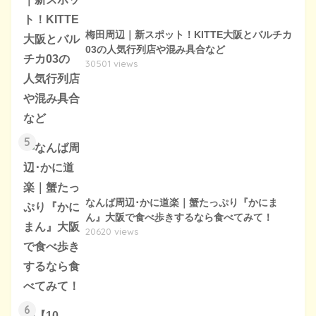
梅田周辺｜新スポット！KITTE大阪とバルチカ
03の人気行列店や混み具合など
30501 views
5
なんば周辺･かに道楽｜蟹たっぷり『かにま
ん』大阪で食べ歩きするなら食べてみて！
20620 views
6