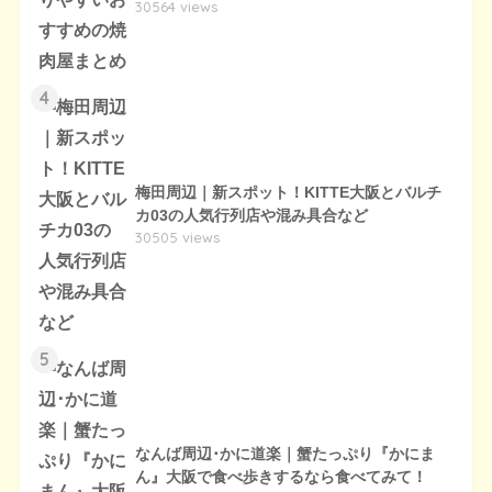
30564 views
4
梅田周辺｜新スポット！KITTE大阪とバルチ
カ03の人気行列店や混み具合など
30505 views
5
なんば周辺･かに道楽｜蟹たっぷり『かにま
ん』大阪で食べ歩きするなら食べてみて！