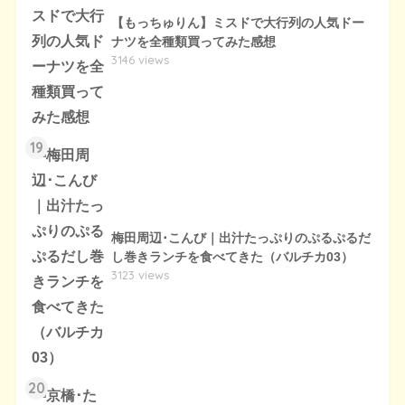
【もっちゅりん】ミスドで大行列の人気ドー
ナツを全種類買ってみた感想
3146 views
19
梅田周辺･こんび｜出汁たっぷりのぷるぷるだ
し巻きランチを食べてきた（バルチカ03）
3123 views
20