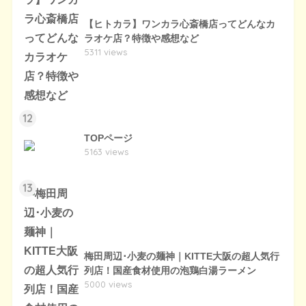
【ヒトカラ】ワンカラ心斎橋店ってどんなカ
ラオケ店？特徴や感想など
5311 views
12
TOPページ
5163 views
13
梅田周辺･小麦の麺神｜KITTE大阪の超人気行
列店！国産食材使用の泡鶏白湯ラーメン
5000 views