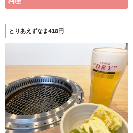
料理
内観
感想
お店情報
とりあえずなま418円